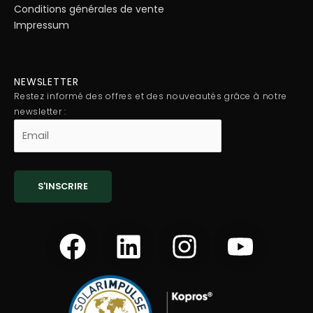
Conditions générales de vente
Impressum
NEWSLETTER
Restez informé des offres et des nouveautés grâce à notre
newsletter :
F
L
I
Y
a
i
n
o
c
n
s
u
e
k
t
t