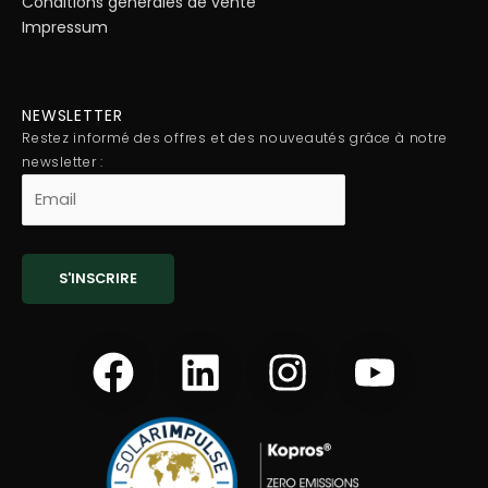
Conditions générales de vente
Impressum
NEWSLETTER
Restez informé des offres et des nouveautés grâce à notre
newsletter :
F
L
I
Y
a
i
n
o
c
n
s
u
e
k
t
t