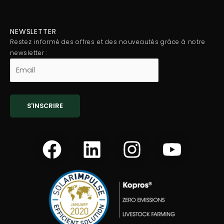
NEWSLETTER
Restez informé des offres et des nouveautés grâce à notre
newsletter :
F
L
I
Y
a
i
n
o
c
n
s
u
e
k
t
t
b
e
a
u