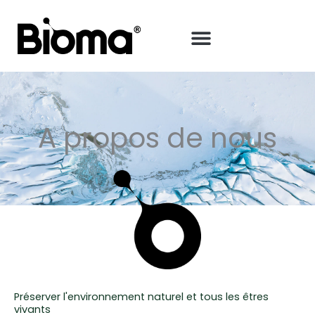
Aller
au
contenu
A propos de nous
Préserver l'environnement naturel et tous les êtres
vivants