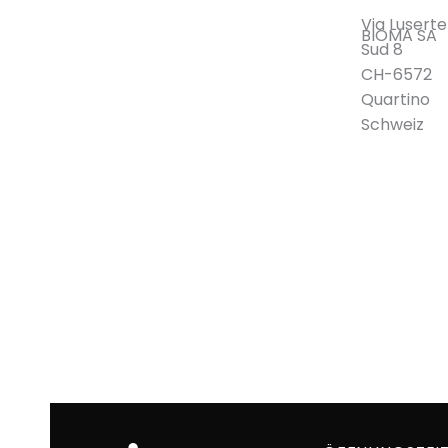
Via Luserte
BIOMA SA
Sud 8
CH-6572
Quartino
Schweiz