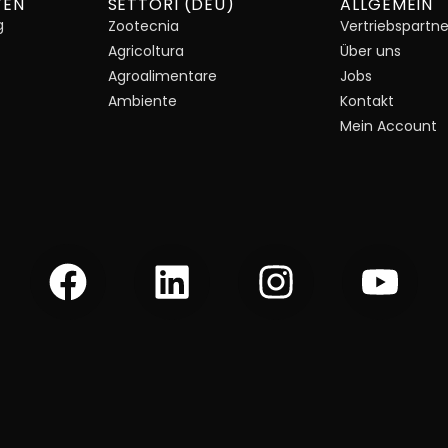
TEN
SETTORI (DEU)
ALLGEMEIN
g
Zootecnia
Vertriebspartne
Agricoltura
Über uns
Agroalimentare
Jobs
Ambiente
Kontakt
Mein Account
F
L
I
Y
a
i
n
o
c
n
s
u
e
k
t
t
b
e
a
u